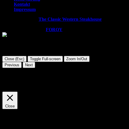
Kontakt
Impressum
Copyright © 2026
The Classic Western Steakhouse
. All rights
reserved.
WordPress Theme by
FORQY
Close (Esc)
Toggle Full-screen
Zoom In/Out
Previous
Next
Diese Website verwendet Cookies. Wir gehen davon aus, dass
Sie damit einverstanden sind, aber Sie können sich auch
abmelden, wenn Sie dies wünschen.
Cookie Einstellungen
AKZEPTIEREN
Close
Privacy Overview
This website uses cookies to improve your experience while you