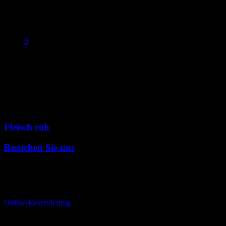
0
No products in the cart.
Events
Fleisch roh
Besuchen Sie uns
Bei Kerzenlicht genießen Sie hier eine im Großraum Düsseldorf
einzigartige Vielfalt von allerfeinsten zarten Steaks verschiedener
Provenienzen.
Online-Reservierung
Öffnungszeiten