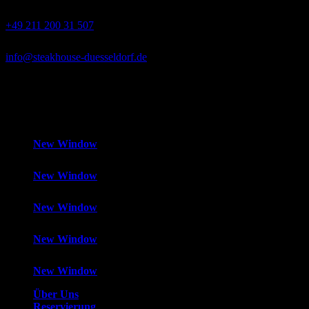
+49 211 200 31 507
info@steakhouse-duesseldorf.de
Mo-Fr
12:00 – 14:30 Uhr und 18:00 – 1:00 Uhr,
Samstag
18:00 –
1:00 Uhr,
Sonntag
Geschlossen
New Window
New Window
New Window
New Window
New Window
Über Uns
Reservierung