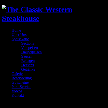
Home
Über Uns
Speisekarte
Sections
Vorspeisen
Hauptspeisen
Saucen
Beilagen
Desserts
Getränke
Galerie
Reservierung
Gutscheine
Park-Service
Videos
Kontakt