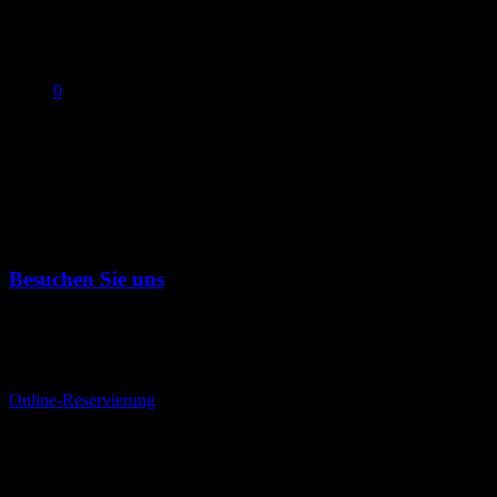
0
No products in the cart.
Impressum
[gzd_complaints]
Besuchen Sie uns
Bei Kerzenlicht genießen Sie hier eine im Großraum Düsseldorf
einzigartige Vielfalt von allerfeinsten zarten Steaks verschiedener
Provenienzen.
Online-Reservierung
Öffnungszeiten
Sonntag, 30.08.2026 Caravan