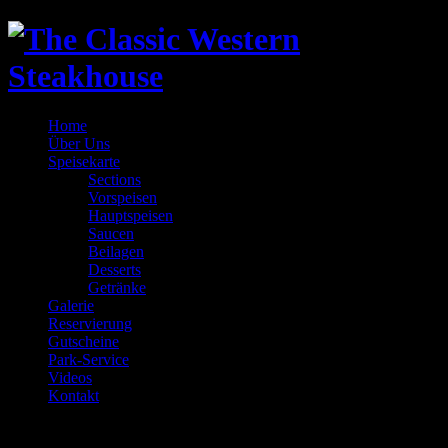
Home
Über Uns
Speisekarte
Sections
Vorspeisen
Hauptspeisen
Saucen
Beilagen
Desserts
Getränke
Galerie
Reservierung
Gutscheine
Park-Service
Videos
Kontakt