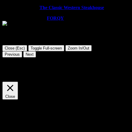
Copyright © 2026
The Classic Western Steakhouse
. All rights
reserved.
WordPress Theme by
FORQY
Close (Esc)
Toggle Full-screen
Zoom In/Out
Previous
Next
Diese Website verwendet Cookies. Wir gehen davon aus, dass
Sie damit einverstanden sind, aber Sie können sich auch
abmelden, wenn Sie dies wünschen.
Cookie Einstellungen
AKZEPTIEREN
Close
Privacy Overview
This website uses cookies to improve your experience while you
navigate through the website. Out of these cookies, the cookies
that are categorized as necessary are stored on your browser as