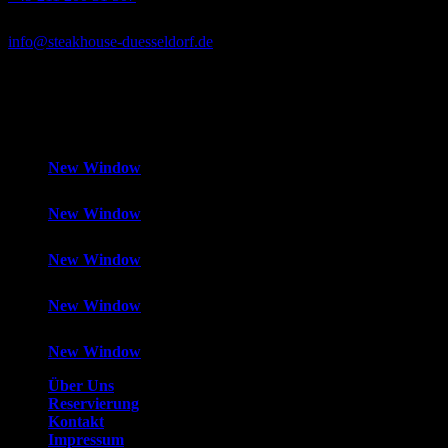
info@steakhouse-duesseldorf.de
Mo-Fr
12:00 – 14:30 Uhr und 18:00 – 1:00 Uhr,
Samstag
18:00 –
1:00 Uhr,
Sonntag
Geschlossen
New Window
New Window
New Window
New Window
New Window
Über Uns
Reservierung
Kontakt
Impressum