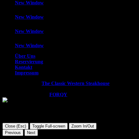
New Window
New Window
New Window
New Window
Über Uns
Reservierung
Kontakt
Impressum
Copyright © 2026
The Classic Western Steakhouse
. All rights
reserved.
WordPress Theme by
FORQY
Close (Esc)
Toggle Full-screen
Zoom In/Out
Previous
Next
Diese Website verwendet Cookies. Wir gehen davon aus, dass