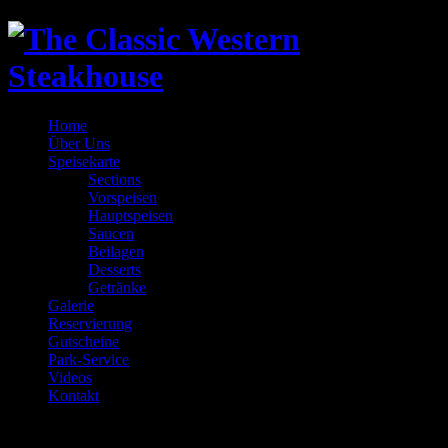
Home
Über Uns
Speisekarte
Sections
Vorspeisen
Hauptspeisen
Saucen
Beilagen
Desserts
Getränke
Galerie
Reservierung
Gutscheine
Park-Service
Videos
Kontakt