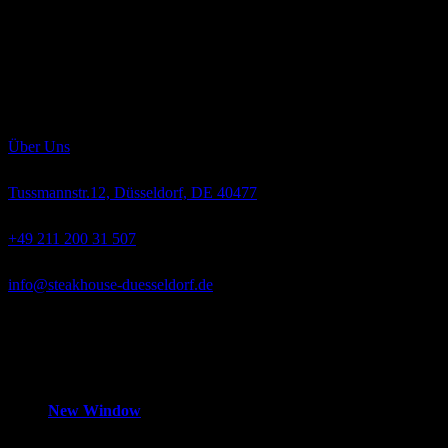
Die sorgfältig erwählten Produkte unseres Restaurants und deren
perfekte Zubereitung lassen kaum Feinschmeckerträume unerfüllt.
Das Nebraska Beef, auch als „Gold des mittleren Westens“ bekannt,
ist eine kulinarische Offenbarung. Die auserwählten Tiere der
Rassen „Angus“ und „Hereford“ wachsen langsam heran, werden
ausschließlich mit bestem Weidegras, Getreide und Mais gefüttert
und absolut hormonfrei großgezogen.
Über Uns
Tussmannstr.12, Düsseldorf, DE 40477
+49 211 200 31 507
info@steakhouse-duesseldorf.de
Mo-Fr
12:00 – 14:30 Uhr und 18:00 – 1:00 Uhr,
Samstag
18:00 –
1:00 Uhr,
Sonntag
Geschlossen
New Window