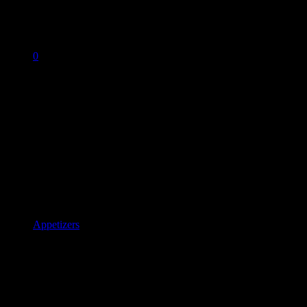
0
No products in the cart.
BALIK SALMON «TSAR
NIKOLAJ» ® WITH
HORSERADISHBalik Lachs
Sections
Appetizers
,