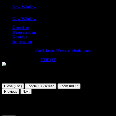
New Window
New Window
Über Uns
Reservierung
Kontakt
Impressum
Copyright © 2026
The Classic Western Steakhouse
. All rights
reserved.
WordPress Theme by
FORQY
Close (Esc)
Toggle Full-screen
Zoom In/Out
Previous
Next
Diese Website verwendet Cookies. Wir gehen davon aus, dass
Sie damit einverstanden sind, aber Sie können sich auch
abmelden, wenn Sie dies wünschen.
Cookie Einstellungen
AKZEPTIEREN