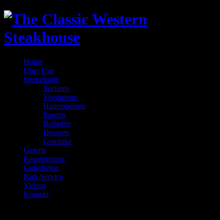
Home
Über Uns
Speisekarte
Sections
Vorspeisen
Hauptspeisen
Saucen
Beilagen
Desserts
Getränke
Galerie
Reservierung
Gutscheine
Park-Service
Videos
Kontakt