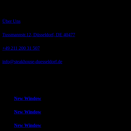
Rassen „Angus“ und „Hereford“ wachsen langsam heran, werden
ausschließlich mit bestem Weidegras, Getreide und Mais gefüttert
und absolut hormonfrei großgezogen.
Über Uns
Tussmannstr.12, Düsseldorf, DE 40477
+49 211 200 31 507
info@steakhouse-duesseldorf.de
Mo-Fr
12:00 – 14:30 Uhr und 18:00 – 1:00 Uhr,
Samstag
18:00 –
1:00 Uhr,
Sonntag
Geschlossen
New Window
New Window
New Window