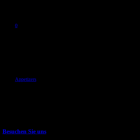
0
No products in the cart.
SEAFOOD TRILOGY
Sections
Appetizers
,
Besuchen Sie uns