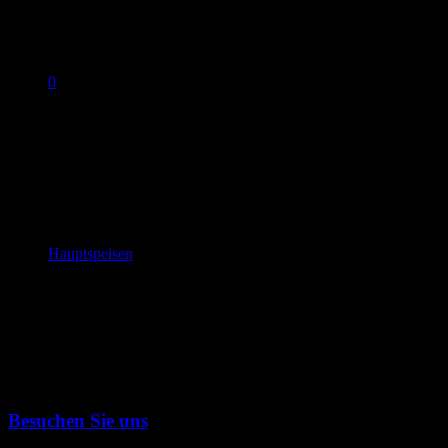
0
No products in the cart.
Texas Blackened Filet
Sections
Hauptspeisen
,
Besuchen Sie uns