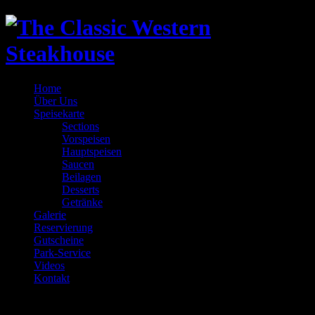
Home
Über Uns
Speisekarte
Sections
Vorspeisen
Hauptspeisen
Saucen
Beilagen
Desserts
Getränke
Galerie
Reservierung
Gutscheine
Park-Service
Videos
Kontakt