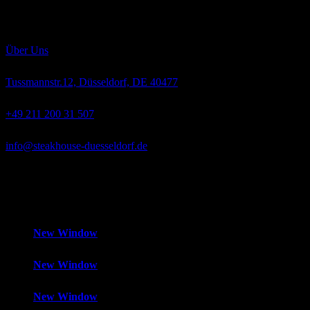
Rassen „Angus“ und „Hereford“ wachsen langsam heran, werden
ausschließlich mit bestem Weidegras, Getreide und Mais gefüttert
und absolut hormonfrei großgezogen.
Über Uns
Tussmannstr.12, Düsseldorf, DE 40477
+49 211 200 31 507
info@steakhouse-duesseldorf.de
Mo-Fr
12:00 – 14:30 Uhr und 18:00 – 1:00 Uhr,
Samstag
18:00 –
1:00 Uhr,
Sonntag
Geschlossen
New Window
New Window
New Window