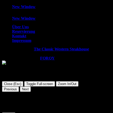
New Window
New Window
Über Uns
Reservierung
Kontakt
Impressum
Copyright © 2026
The Classic Western Steakhouse
. All rights
reserved.
WordPress Theme by
FORQY
Close (Esc)
Toggle Full-screen
Zoom In/Out
Previous
Next
Diese Website verwendet Cookies. Wir gehen davon aus, dass
Sie damit einverstanden sind, aber Sie können sich auch
abmelden, wenn Sie dies wünschen.
Cookie Einstellungen
AKZEPTIEREN