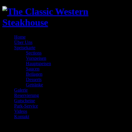
Home
Über Uns
Speisekarte
Sections
Vorspeisen
Hauptspeisen
Saucen
Beilagen
Desserts
Getränke
Galerie
Reservierung
Gutscheine
Park-Service
Videos
Kontakt