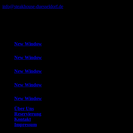
info@steakhouse-duesseldorf.de
Mo-Fr
12:00 – 14:30 Uhr und 18:00 – 1:00 Uhr,
Samstag
18:00 –
1:00 Uhr,
Sonntag
Geschlossen
New Window
New Window
New Window
New Window
New Window
Über Uns
Reservierung
Kontakt
Impressum