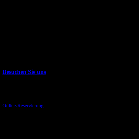
€ 5.90
Dijon-Senf Sauce
€ 5.90
Sauce à la Bernaise
€ 5.90
Besuchen Sie uns
Bei Kerzenlicht genießen Sie hier eine im Großraum Düsseldorf
einzigartige Vielfalt von allerfeinsten zarten Steaks verschiedener
Provenienzen.
Online-Reservierung
Öffnungszeiten
Sonntag, 30.08.2026 Caravan