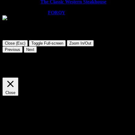
Copyright © 2026
The Classic Western Steakhouse
. All rights
reserved.
WordPress Theme by
FORQY
Close (Esc)
Toggle Full-screen
Zoom In/Out
Previous
Next
Diese Website verwendet Cookies. Wir gehen davon aus, dass
Sie damit einverstanden sind, aber Sie können sich auch
abmelden, wenn Sie dies wünschen.
Cookie Einstellungen
AKZEPTIEREN
Close
Privacy Overview
This website uses cookies to improve your experience while you
navigate through the website. Out of these cookies, the cookies
that are categorized as necessary are stored on your browser as
they are essential for the working of basic functionalities of the