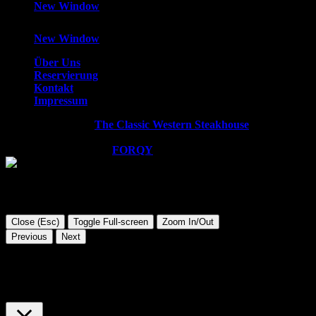
New Window
New Window
Über Uns
Reservierung
Kontakt
Impressum
Copyright © 2026
The Classic Western Steakhouse
. All rights
reserved.
WordPress Theme by
FORQY
Close (Esc)
Toggle Full-screen
Zoom In/Out
Previous
Next
Diese Website verwendet Cookies. Wir gehen davon aus, dass
Sie damit einverstanden sind, aber Sie können sich auch
abmelden, wenn Sie dies wünschen.
Cookie Einstellungen
AKZEPTIEREN