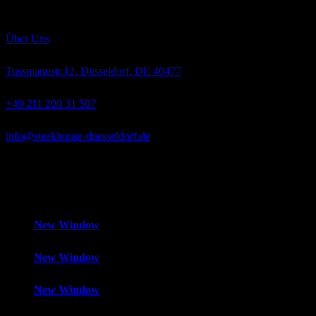
ausschließlich mit bestem Weidegras, Getreide und Mais gefüttert
und absolut hormonfrei großgezogen.
Über Uns
Tussmannstr.12, Düsseldorf, DE 40477
+49 211 200 31 507
info@steakhouse-duesseldorf.de
Mo-Fr
12:00 – 14:30 Uhr und 18:00 – 1:00 Uhr,
Samstag
18:00 –
1:00 Uhr,
Sonntag
Geschlossen
New Window
New Window
New Window