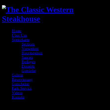
Home
Über Uns
Speisekarte
Sections
Vorspeisen
Hauptspeisen
Saucen
Beilagen
Desserts
Getränke
Galerie
Reservierung
Gutscheine
Park-Service
Videos
Kontakt