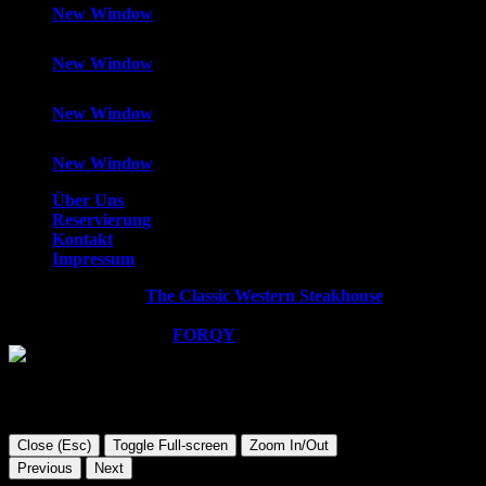
New Window
New Window
New Window
New Window
Über Uns
Reservierung
Kontakt
Impressum
Copyright © 2026
The Classic Western Steakhouse
. All rights
reserved.
WordPress Theme by
FORQY
Close (Esc)
Toggle Full-screen
Zoom In/Out
Previous
Next