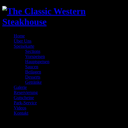
Home
Über Uns
Speisekarte
Sections
Vorspeisen
Hauptspeisen
Saucen
Beilagen
Desserts
Getränke
Galerie
Reservierung
Gutscheine
Park-Service
Videos
Kontakt