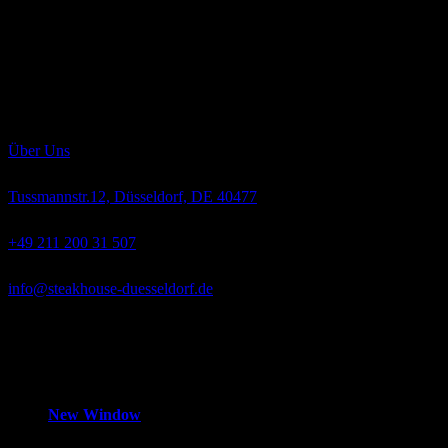
Die sorgfältig erwählten Produkte unseres Restaurants und deren
perfekte Zubereitung lassen kaum Feinschmeckerträume unerfüllt.
Das Nebraska Beef, auch als „Gold des mittleren Westens“ bekannt,
ist eine kulinarische Offenbarung. Die auserwählten Tiere der
Rassen „Angus“ und „Hereford“ wachsen langsam heran, werden
ausschließlich mit bestem Weidegras, Getreide und Mais gefüttert
und absolut hormonfrei großgezogen.
Über Uns
Tussmannstr.12, Düsseldorf, DE 40477
+49 211 200 31 507
info@steakhouse-duesseldorf.de
Mo-Fr
12:00 – 14:30 Uhr und 18:00 – 1:00 Uhr,
Samstag
18:00 –
1:00 Uhr,
Sonntag
Geschlossen
New Window