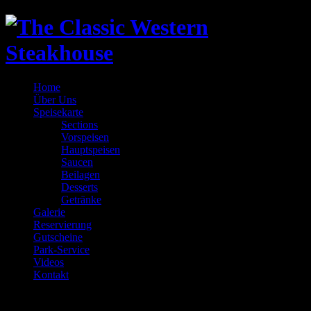
Home
Über Uns
Speisekarte
Sections
Vorspeisen
Hauptspeisen
Saucen
Beilagen
Desserts
Getränke
Galerie
Reservierung
Gutscheine
Park-Service
Videos
Kontakt