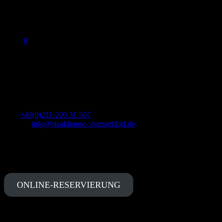
0
No products in the cart.
Kontakt
The Classic Western Steakhouse
Tel.:
+49(0)211-200 31 507
E-Mail :
info@steakhouse- duesseldorf.de
Tussmannstr. 12, 40477 Düsseldorf
Öffnungszeiten:
Mo-Fr 12:00 – 14:30 Uhr und 18:00 – 1:00 Uhr, Samstag 18:00
– 1:00 Uhr, Sonntag Ruhetag
ONLINE-RESERVIERUNG