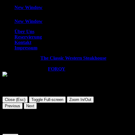
New Window
New Window
Über Uns
Reservierung
Kontakt
Impressum
Copyright © 2026
The Classic Western Steakhouse
. All rights
reserved.
WordPress Theme by
FORQY
Close (Esc)
Toggle Full-screen
Zoom In/Out
Previous
Next
Diese Website verwendet Cookies. Wir gehen davon aus, dass
Sie damit einverstanden sind, aber Sie können sich auch
abmelden, wenn Sie dies wünschen.
Cookie Einstellungen
AKZEPTIEREN