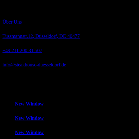
Rassen „Angus“ und „Hereford“ wachsen langsam heran, werden
ausschließlich mit bestem Weidegras, Getreide und Mais gefüttert
und absolut hormonfrei großgezogen.
Über Uns
Tussmannstr.12, Düsseldorf, DE 40477
+49 211 200 31 507
info@steakhouse-duesseldorf.de
Mo-Fr
12:00 – 14:30 Uhr und 18:00 – 1:00 Uhr,
Samstag
18:00 –
1:00 Uhr,
Sonntag
Geschlossen
New Window
New Window
New Window