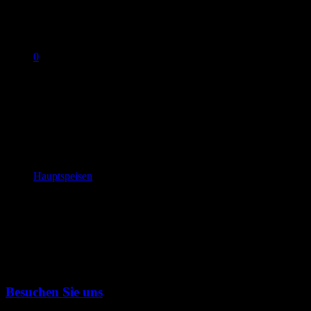
0
No products in the cart.
Bankers Filet
Sections
Hauptspeisen
,
Besuchen Sie uns