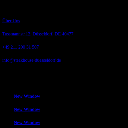
Rassen „Angus“ und „Hereford“ wachsen langsam heran, werden
ausschließlich mit bestem Weidegras, Getreide und Mais gefüttert
und absolut hormonfrei großgezogen.
Über Uns
Tussmannstr.12, Düsseldorf, DE 40477
+49 211 200 31 507
info@steakhouse-duesseldorf.de
Mo-Fr
12:00 – 14:30 Uhr und 18:00 – 1:00 Uhr,
Samstag
18:00 –
1:00 Uhr,
Sonntag
Geschlossen
New Window
New Window
New Window