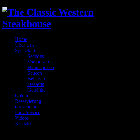
Home
Über Uns
Speisekarte
Sections
Vorspeisen
Hauptspeisen
Saucen
Beilagen
Desserts
Getränke
Galerie
Reservierung
Gutscheine
Park-Service
Videos
Kontakt