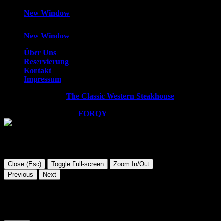
New Window
New Window
Über Uns
Reservierung
Kontakt
Impressum
Copyright © 2026
The Classic Western Steakhouse
. All rights
reserved.
WordPress Theme by
FORQY
Close (Esc)
Toggle Full-screen
Zoom In/Out
Previous
Next
Diese Website verwendet Cookies. Wir gehen davon aus, dass
Sie damit einverstanden sind, aber Sie können sich auch
abmelden, wenn Sie dies wünschen.
Cookie Einstellungen
AKZEPTIEREN