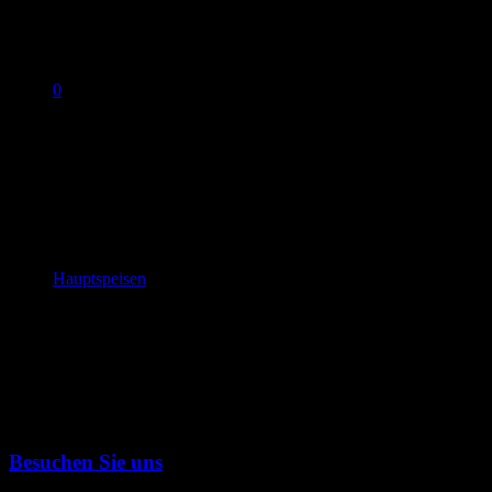
0
No products in the cart.
COWBOY STYLE
Sections
Hauptspeisen
,
Besuchen Sie uns