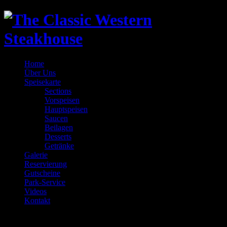
Home
Über Uns
Speisekarte
Sections
Vorspeisen
Hauptspeisen
Saucen
Beilagen
Desserts
Getränke
Galerie
Reservierung
Gutscheine
Park-Service
Videos
Kontakt