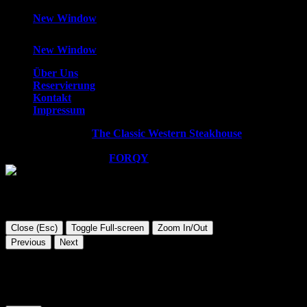
New Window
New Window
Über Uns
Reservierung
Kontakt
Impressum
Copyright © 2026
The Classic Western Steakhouse
. All rights
reserved.
WordPress Theme by
FORQY
Close (Esc)
Toggle Full-screen
Zoom In/Out
Previous
Next
Diese Website verwendet Cookies. Wir gehen davon aus, dass
Sie damit einverstanden sind, aber Sie können sich auch
abmelden, wenn Sie dies wünschen.
Cookie Einstellungen
AKZEPTIEREN