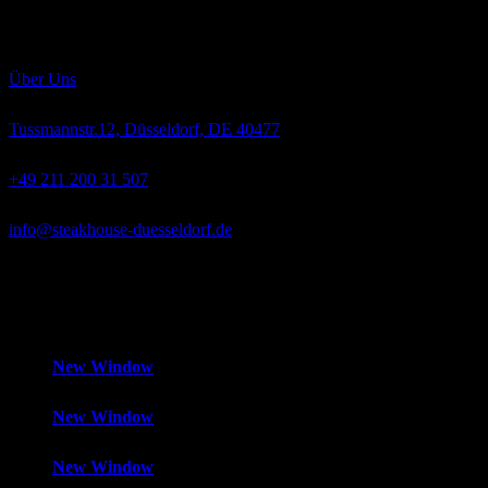
Rassen „Angus“ und „Hereford“ wachsen langsam heran, werden
ausschließlich mit bestem Weidegras, Getreide und Mais gefüttert
und absolut hormonfrei großgezogen.
Über Uns
Tussmannstr.12, Düsseldorf, DE 40477
+49 211 200 31 507
info@steakhouse-duesseldorf.de
Mo-Fr
12:00 – 14:30 Uhr und 18:00 – 1:00 Uhr,
Samstag
18:00 –
1:00 Uhr,
Sonntag
Geschlossen
New Window
New Window
New Window