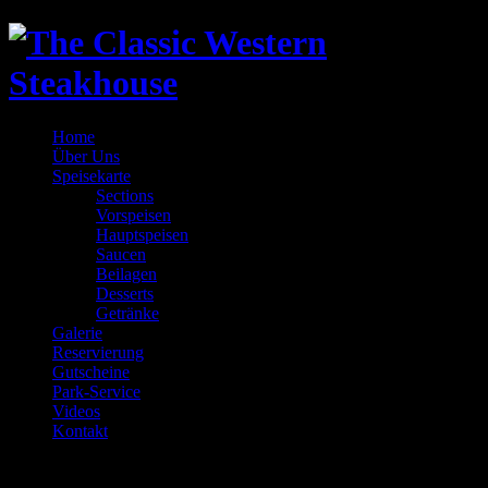
Home
Über Uns
Speisekarte
Sections
Vorspeisen
Hauptspeisen
Saucen
Beilagen
Desserts
Getränke
Galerie
Reservierung
Gutscheine
Park-Service
Videos
Kontakt