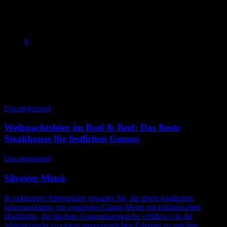
0
No products in the cart.
Uncategorized
Uncategorized
Weihnachtsfeier im Reef & Beef: Das Beste
Steakhouse für festlichen Genuss
Uncategorized
Silvester Menü
In exklusiver Atmosphäre erwartet Sie, für einen köstlichen
Jahresausklang, ein exquisites Gänge-Menü mit kulinarischen
Highlights, die höchste Gourmetansprüche erfüllen.Um die
Silvesternacht zu einem unvergesslichen Erlebnis zu machen,