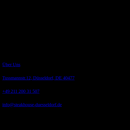
Sunday
Geschlossen
Über uns
Die sorgfältig erwählten Produkte unseres Restaurants und deren
perfekte Zubereitung lassen kaum Feinschmeckerträume unerfüllt.
Das Nebraska Beef, auch als „Gold des mittleren Westens“ bekannt,
ist eine kulinarische Offenbarung. Die auserwählten Tiere der
Rassen „Angus“ und „Hereford“ wachsen langsam heran, werden
ausschließlich mit bestem Weidegras, Getreide und Mais gefüttert
und absolut hormonfrei großgezogen.
Über Uns
Tussmannstr.12, Düsseldorf, DE 40477
+49 211 200 31 507
info@steakhouse-duesseldorf.de
Mo-Fr
12:00 – 14:30 Uhr und 18:00 – 1:00 Uhr,
Samstag
18:00 –
1:00 Uhr,
Sonntag
Geschlossen