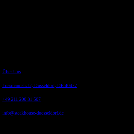
Saturday
18:00 – 1:00 Uh
Sunday
Geschlossen
Über uns
Die sorgfältig erwählten Produkte unseres Restaurants und deren
perfekte Zubereitung lassen kaum Feinschmeckerträume unerfüllt.
Das Nebraska Beef, auch als „Gold des mittleren Westens“ bekannt,
ist eine kulinarische Offenbarung. Die auserwählten Tiere der
Rassen „Angus“ und „Hereford“ wachsen langsam heran, werden
ausschließlich mit bestem Weidegras, Getreide und Mais gefüttert
und absolut hormonfrei großgezogen.
Über Uns
Tussmannstr.12, Düsseldorf, DE 40477
+49 211 200 31 507
info@steakhouse-duesseldorf.de
Mo-Fr
12:00 – 14:30 Uhr und 18:00 – 1:00 Uhr,
Samstag
18:00 –
1:00 Uhr,
Sonntag
Geschlossen