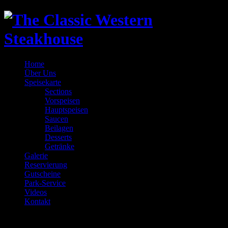
Home
Über Uns
Speisekarte
Sections
Vorspeisen
Hauptspeisen
Saucen
Beilagen
Desserts
Getränke
Galerie
Reservierung
Gutscheine
Park-Service
Videos
Kontakt